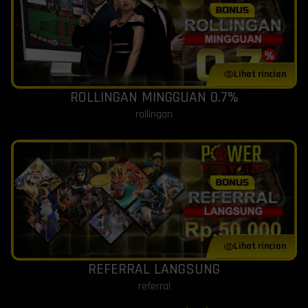
Lihat rincian
ROLLINGAN MINGGUAN 0.7%
rollingan
Lihat rincian
REFERRAL LANGSUNG
referral