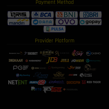
Payment Method
Provider Platform