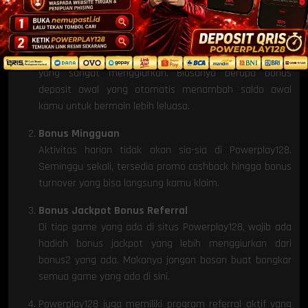
bisa buat kamu lebih semangat lagi:
Bonus New Member
Bagi kamu yang baru daftar, tersedia bonus sambutan
yang sangat menggiurkan. Biasanya berupa bonus
deposit awal yang otomatis menambah saldo awal
kamu untuk bermain lebih leluasa.
Bonus Mingguan
Aktivitas harian tidak akan sia-sia di Powerplay128.
Seminggu sekali, tersedia promo cashback hingga bonus
turnover yang bisa langsung kamu klaim.
Bonus Jackpot
Bonus Referral
Di tiap game yang ada di situs Powerplay128, wajib ada
hadiah bonus jackpot yang lebih menggiurkan dari
bonus2 yang ada. Makanya jangan bosan buat bongkar
semua game yang ada di sini.
Powerplay128 juga memiliki program referral aktif yang