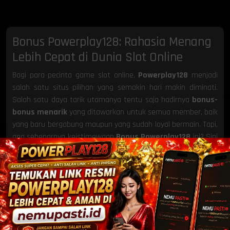
Bonus Powerplay128: Rahasia Menang
Lebih Cepat di Dunia Slot Online
Bagi para pecinta game slot online,
Powerplay128
menjadi
salah satu situs pilihan yang semakin hari makin diminati.
Salah satu daya tarik utamanya tentu saja hadirnya
bonus-
bonus menarik
yang ditawarkan untuk semua member, baik
yang baru bergabung maupun yang sudah loyal bermain. Tapi,
apa sebenarnya keistimewaan
Bonus Powerplay128
ini? Sini
baca isi artikel ini sampai habis biar paham ya guys.
Jenis-Jenis Bonus Powerplay128 yang
Bikin Ketagihan
Powerplay128 tidak sekadar menawarkan hiburan, tapi juga
memberikan nilai tambah lewat berbagai jenis bonus yang
siap menggandakan peluang menang. Ini dia list bonus yang